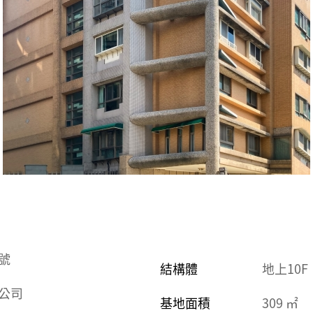
號
結構體
地上10F
公司
基地面積
309 ㎡