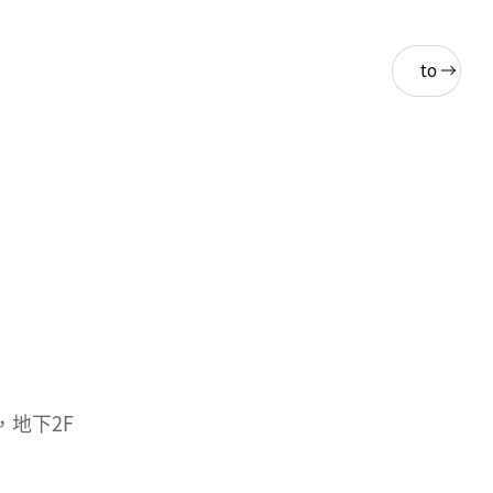
Back
to
List
，地下2F