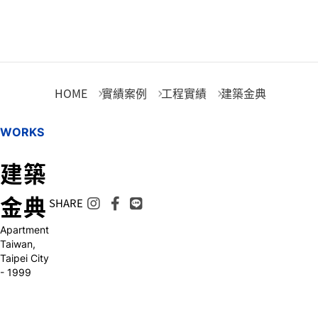
建築金典
HOME
實績案例
工程實績
建築金典
W
O
R
K
S
建
築
金
典
SHARE
Apartment
Taiwan,
Taipei City
- 1999