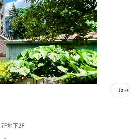
Back
to
List
7F地下2F