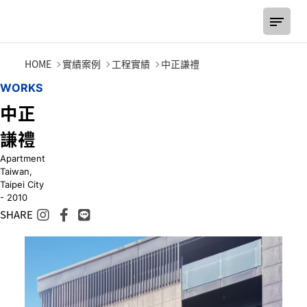
中正謙禮
HOME
實績案例
工程實績
中正謙禮
W
O
R
K
S
中
正
謙
禮
Apartment
Taiwan,
Taipei City
- 2010
SHARE