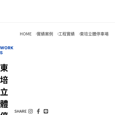
東培立體停車場
HOME
實績案例
工程實績
東培立體停車場
W
O
R
K
S
東
培
立
體
SHARE