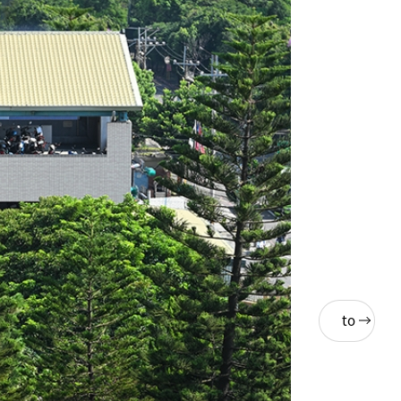
Back
to
List