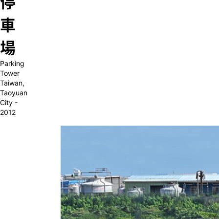
停
車
場
Parking
Tower
Taiwan,
Taoyuan
City -
2012