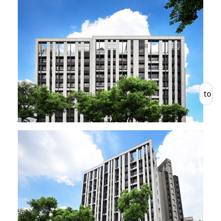
Back
to
List