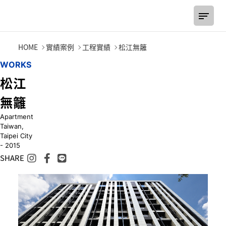
松江無籬
HOME
實績案例
工程實績
松江無籬
W
O
R
K
S
松
江
無
籬
Apartment
Taiwan,
Taipei City
- 2015
SHARE