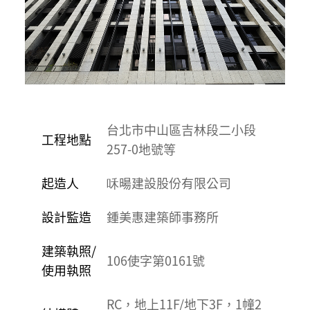
台北市中山區吉林段二小段
工程地點
257-0地號等
起造人
咊暘建設股份有限公司
設計監造
鍾美惠建築師事務所
建築執照/
106使字第0161號
使用執照
RC，地上11F/地下3F，1幢2