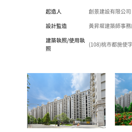
起造人
創景建設有限公
設計監造
黃昇墀建築師事
建築執照/使用執
(108)桃市都施使
照