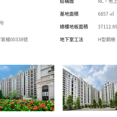
結構體
RC，地上
司
基地面積
6857 ㎡
務所
總樓地板面積
37112.8
字第楊00338號
地下室工法
H型鋼樁