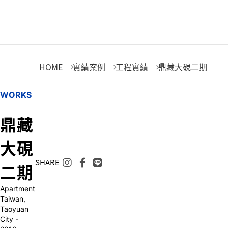
鼎藏大硯二期
HOME
實績案例
工程實績
鼎藏大硯二期
W
O
R
K
S
鼎
藏
大
硯
SHARE
二
期
Apartment
Taiwan,
Taoyuan
City -