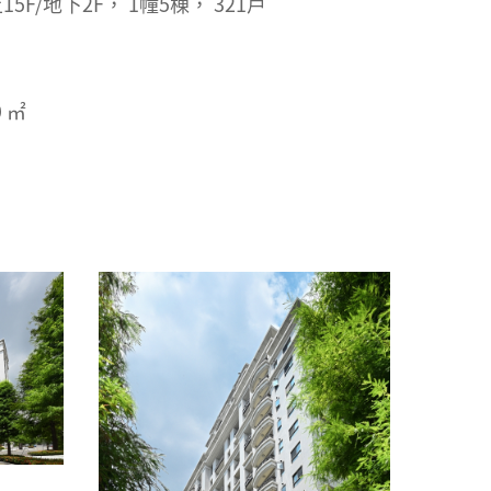
15F/地下2F， 1幢5棟， 321戶
9 ㎡