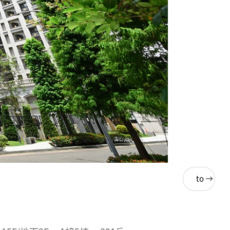
Back
to
List