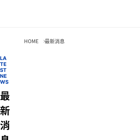
最新消息
HOME
最新消息
L
A
T
E
S
T
N
E
W
S
最
新
消
息