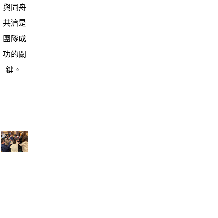
與同舟
共濟是
團隊成
功的關
鍵。