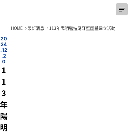
113年陽明營造尾牙暨團體建立活動
HOME
最新消息
113年陽明營造尾牙暨團體建立活動
2
0
2
4
.
1
2
.
2
0
1
1
3
年
陽
明