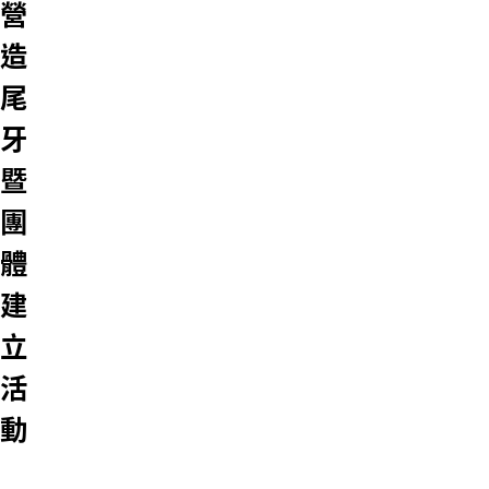
營
造
尾
牙
暨
團
體
建
立
活
動