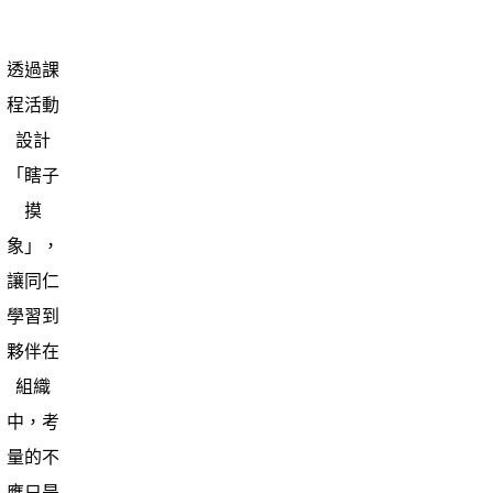
透過課
程活動
設計
「瞎子
摸
象」，
讓同仁
學習到
夥伴在
組織
中，考
量的不
應只是