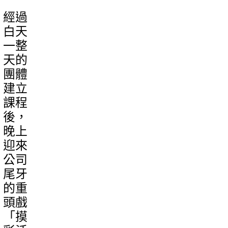
經過
白天
一整
天的
團體
建立
課程
後，
晚上
迎來
公司
尾牙
的重
頭戲
「摸