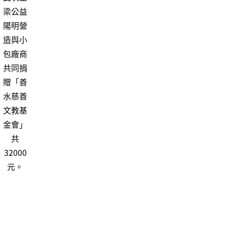
List
梁公益
陽明營
造與小
包廠商
共同捐
贈「善
水慈善
文教基
金會」
共
32000
元。