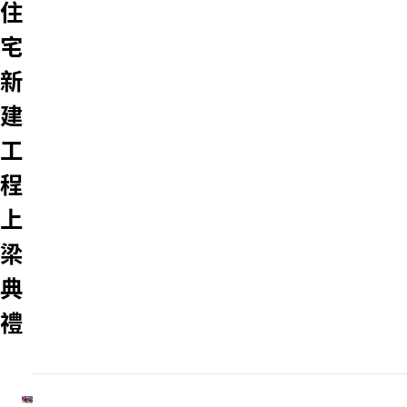
住
宅
新
建
工
程
上
梁
典
禮