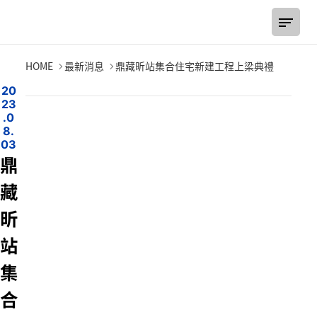
鼎藏昕站集合住宅新建工程上梁典禮
HOME
最新消息
鼎藏昕站集合住宅新建工程上梁典禮
2
0
2
3
.
0
8
.
0
3
鼎
藏
昕
站
集
合