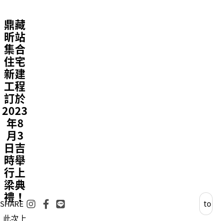
鼎藏
昕站
集合
住宅
新建
工程
訂於
2023
年8
月3
日吉
時舉
行上
Back
梁典
禮！
SHARE
to
此次上