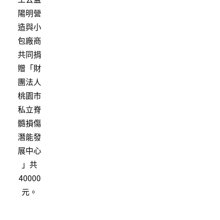
陽明營
造與小
包廠商
共同捐
贈「財
團法人
桃園市
私立脊
髓損傷
潛能發
展中心
」共
40000
元。