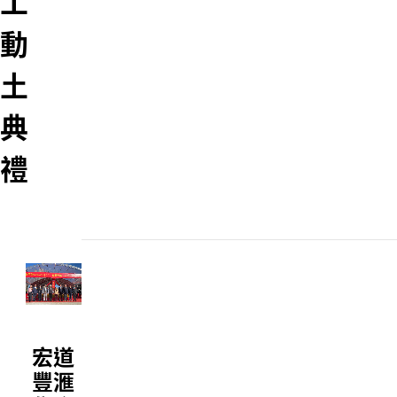
工
動
土
典
禮
宏道
豐滙