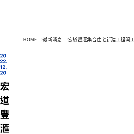
宏道豐滙集合住宅新建工程開工動土典禮
HOME
最新消息
宏道豐滙集合住宅新建工程開
2
0
2
2
.
1
2
.
2
0
宏
道
豐
滙