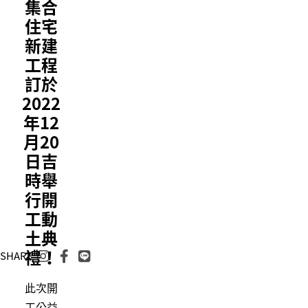
集合
住宅
新建
工程
訂於
2022
年12
月20
日吉
時舉
行開
工動
土典
禮！
SHARE
此次開
工公益