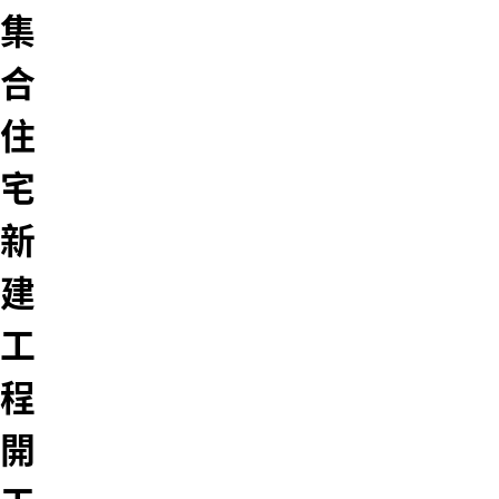
集
合
住
宅
新
建
工
程
開